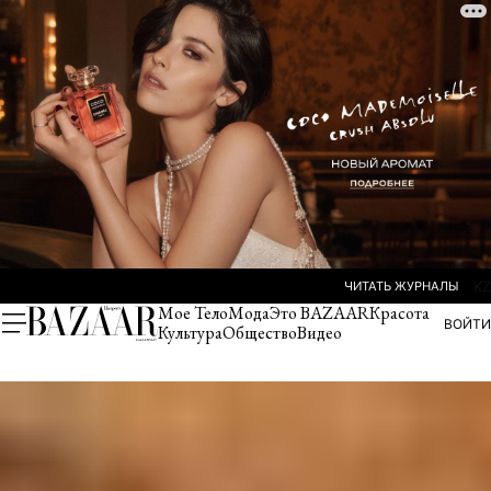
ЧИТАТЬ ЖУРНАЛЫ
KZ
Мое Тело
Мода
Это BAZAAR
Красота
ВОЙТИ
Культура
Общество
Видео