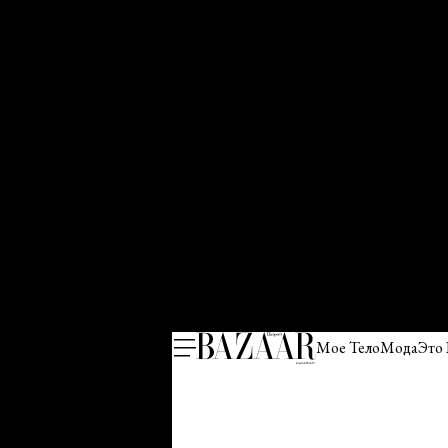
Мое Тело
Мода
Это