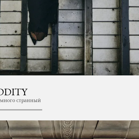
DDITY
емного странный