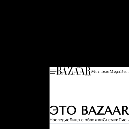
Мое Тело
Мода
Это
ЭТО BAZAAR
Наследие
Лицо с обложки
Съемки
Пись