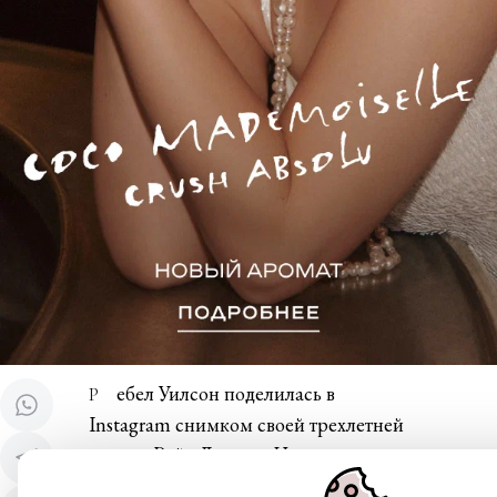
Ребел Уилсон поделилась в
Instagram снимком своей трехлетней
дочери Ройс Лилиан. На
умилительном фото девочка