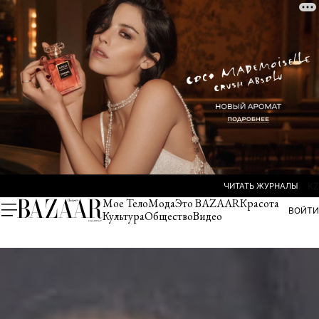
ЧИТАТЬ ЖУРНАЛЫ
KZ
Мое Тело
Мода
Это BAZAAR
Красота
ВОЙТИ
Культура
Общество
Видео