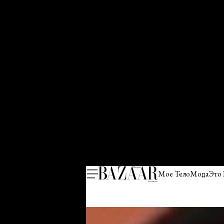
Мое Тело
Мода
Это